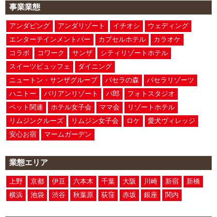
事業業態
アンダピング
アンダリゾート
イチオシ
ウェディング
エンターテインメントバー
カプセルホテル
カラオケ
コラボ
コワーク
サンザ
シティリゾートホテル
スイーツビュッフェ
ダイニング
ニュートン・サンザグループ
パセラの森
パセラリゾーツ
ハニトー
バリアンリゾート
パ郎
フォトスタジオ
ペット関連
ホテル女子会
ママ会
リゾートホテル
リムジンクルーズ
リムジン女子会
ロケ
愛犬ヴィレッジ
安心お宿
マームガーデン
業態エリア
上野
京都
伊豆
六本木
千葉
大阪
川崎
新宿
新橋
横浜
池袋
渋谷
秋葉原
荻窪
赤坂
銀座
関内