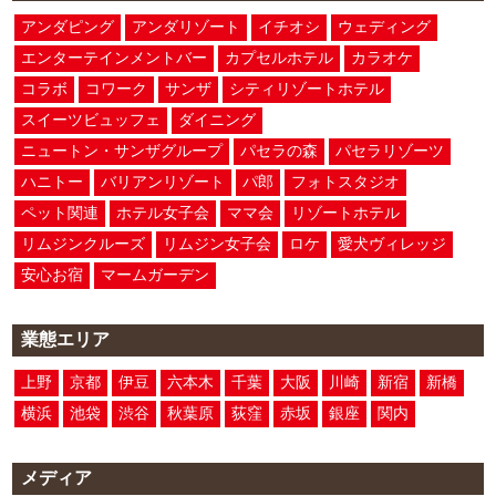
アンダピング
アンダリゾート
イチオシ
ウェディング
エンターテインメントバー
カプセルホテル
カラオケ
コラボ
コワーク
サンザ
シティリゾートホテル
スイーツビュッフェ
ダイニング
ニュートン・サンザグループ
パセラの森
パセラリゾーツ
ハニトー
バリアンリゾート
パ郎
フォトスタジオ
ペット関連
ホテル女子会
ママ会
リゾートホテル
リムジンクルーズ
リムジン女子会
ロケ
愛犬ヴィレッジ
安心お宿
マームガーデン
業態エリア
上野
京都
伊豆
六本木
千葉
大阪
川崎
新宿
新橋
横浜
池袋
渋谷
秋葉原
荻窪
赤坂
銀座
関内
メディア