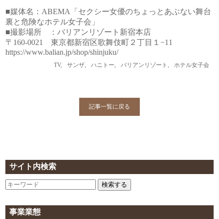
■媒体名：ABEMA「セクシー女優のちょっとあぶない舞台
裏と危険なホテル女子会」
■撮影場所 ：バリアンリゾート新宿本店
〒160-0021 東京都新宿区歌舞伎町２丁目１−11
https://www.balian.jp/shop/shinjuku/
TV
,
サンザ
,
ハニトー
,
バリアンリゾート
,
ホテル女子会
記事一覧に戻る
サイト内検索
検索する
事業業態