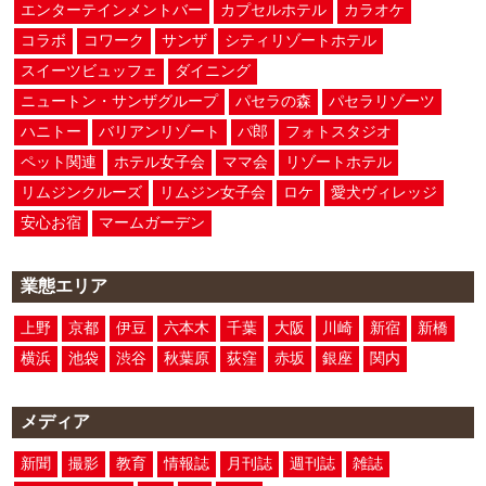
エンターテインメントバー
カプセルホテル
カラオケ
コラボ
コワーク
サンザ
シティリゾートホテル
スイーツビュッフェ
ダイニング
ニュートン・サンザグループ
パセラの森
パセラリゾーツ
ハニトー
バリアンリゾート
パ郎
フォトスタジオ
ペット関連
ホテル女子会
ママ会
リゾートホテル
リムジンクルーズ
リムジン女子会
ロケ
愛犬ヴィレッジ
安心お宿
マームガーデン
業態エリア
上野
京都
伊豆
六本木
千葉
大阪
川崎
新宿
新橋
横浜
池袋
渋谷
秋葉原
荻窪
赤坂
銀座
関内
メディア
新聞
撮影
教育
情報誌
月刊誌
週刊誌
雑誌