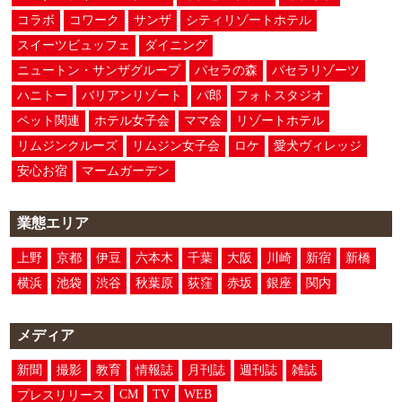
コラボ
コワーク
サンザ
シティリゾートホテル
スイーツビュッフェ
ダイニング
ニュートン・サンザグループ
パセラの森
パセラリゾーツ
ハニトー
バリアンリゾート
パ郎
フォトスタジオ
ペット関連
ホテル女子会
ママ会
リゾートホテル
リムジンクルーズ
リムジン女子会
ロケ
愛犬ヴィレッジ
安心お宿
マームガーデン
業態エリア
上野
京都
伊豆
六本木
千葉
大阪
川崎
新宿
新橋
横浜
池袋
渋谷
秋葉原
荻窪
赤坂
銀座
関内
メディア
新聞
撮影
教育
情報誌
月刊誌
週刊誌
雑誌
CM
TV
WEB
プレスリリース