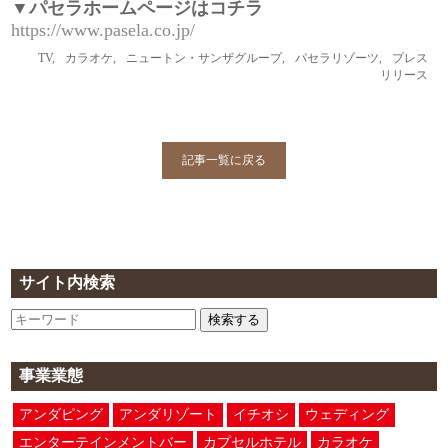
▼パセラホームページはコチラ
https://www.pasela.co.jp/
TV
,
カラオケ
,
ニュートン・サンザグループ
,
パセラリゾーツ
,
プレス
リリース
記事一覧に戻る
サイト内検索
検索する
事業業態
アンダピング
アンダリゾート
イチオシ
ウェディング
エンターテインメントバー
カプセルホテル
カラオケ