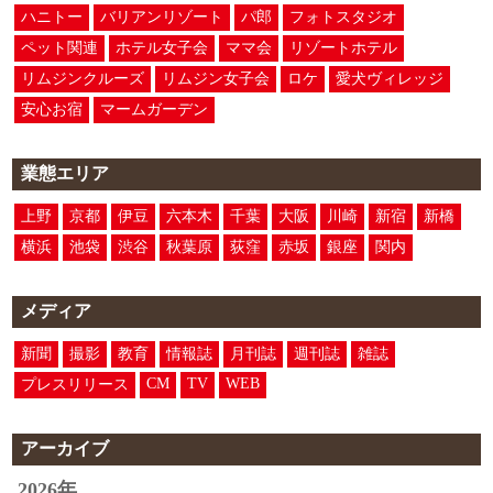
ハニトー
バリアンリゾート
パ郎
フォトスタジオ
ペット関連
ホテル女子会
ママ会
リゾートホテル
リムジンクルーズ
リムジン女子会
ロケ
愛犬ヴィレッジ
安心お宿
マームガーデン
業態エリア
上野
京都
伊豆
六本木
千葉
大阪
川崎
新宿
新橋
横浜
池袋
渋谷
秋葉原
荻窪
赤坂
銀座
関内
メディア
新聞
撮影
教育
情報誌
月刊誌
週刊誌
雑誌
CM
TV
WEB
プレスリリース
アーカイブ
2026年