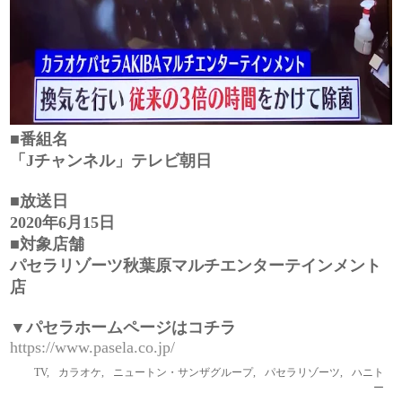
■番組名
「Jチャンネル」テレビ朝日
■放送日
2020年6月15日
■対象店舗
パセラリゾーツ秋葉原マルチエンターテインメント
店
▼パセラホームページはコチラ
https://www.pasela.co.jp/
TV
,
カラオケ
,
ニュートン・サンザグループ
,
パセラリゾーツ
,
ハニト
ー