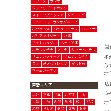
コワーク
サンザ
シティリゾートホテル
スイーツビュッフェ
ダイニング
ニュートン・サンザグループ
パセラの森
パセラリゾーツ
ハニトー
バリアンリゾート
パ郎
フォトスタジオ
ペット関連
媒
ホテル女子会
ママ会
リゾートホテル
番
リムジンクルーズ
リムジン女子会
ロケ
愛犬ヴィレッジ
安心お宿
放
マームガーデン
オ
店
業態エリア
店
上野
京都
伊豆
六本木
千葉
オ
大阪
川崎
新宿
新橋
横浜
池袋
渋谷
秋葉原
荻窪
赤坂
銀座