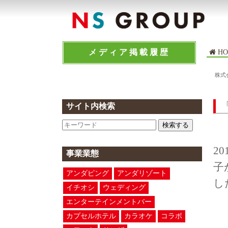
メディア掲載履歴
HO
株式
サイト内検索
検索する
2
事業業態
子
アンダピング
アンダリゾート
し
イチオシ
ウェディング
エンターテインメントバー
カプセルホテル
カラオケ
コラボ