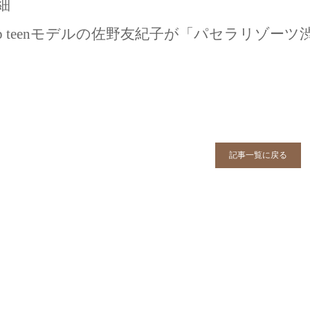
細
op teenモデルの佐野友紀子が「パセラリゾ
。
記事一覧に戻る