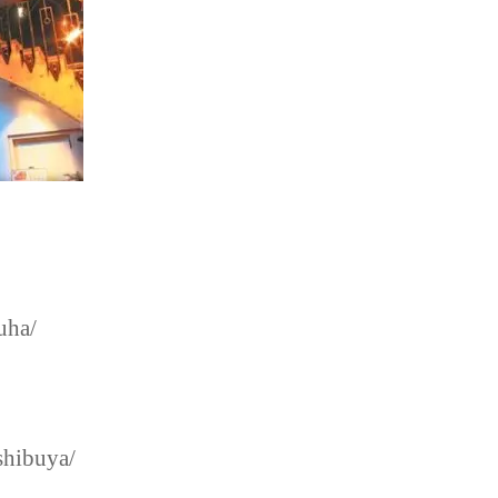
uha/
shibuya/