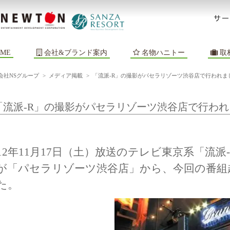
ME
会社&ブランド案内
名物ハニトー
取
会社NSグループ
>
メディア掲載
>
「流派-R」の撮影がパセラリゾーツ渋谷店で行われま
「流派-R」の撮影がパセラリゾーツ渋谷店で行わ
012年11月17日（土）放送のテレビ東京系「流派-
が「パセラリゾーツ渋谷店」から、今回の番組
た。