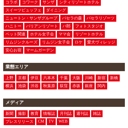
コラボ
コワーク
サンザ
シティリゾートホテル
スイーツビュッフェ
ダイニング
ニュートン・サンザグループ
パセラの森
パセラリゾーツ
ハニトー
バリアンリゾート
パ郎
フォトスタジオ
ペット関連
ホテル女子会
ママ会
リゾートホテル
リムジンクルーズ
リムジン女子会
ロケ
愛犬ヴィレッジ
安心お宿
マームガーデン
業態エリア
上野
京都
伊豆
六本木
千葉
大阪
川崎
新宿
新橋
横浜
池袋
渋谷
秋葉原
荻窪
赤坂
銀座
関内
メディア
新聞
撮影
教育
情報誌
月刊誌
週刊誌
雑誌
CM
TV
WEB
プレスリリース