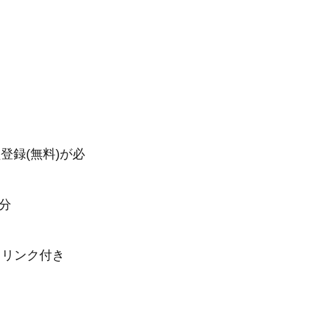
登録(無料)が必
9分
ンク付き