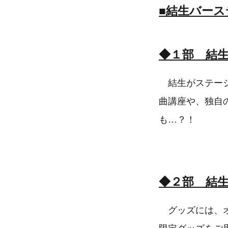
■結生バー
◆１部 結生
結生がステージ
曲講座や、独自
も…？！
◆２部 結
グッズには、オ