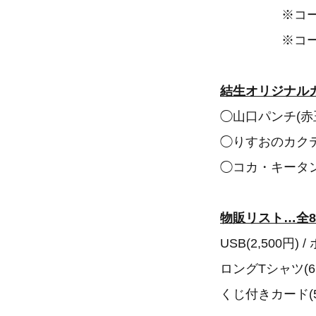
※コースター
※コースター
結生オリジナルカ
◯山口パンチ(赤
◯りすおのカクテ
◯コカ・キータン
物販リスト…全8
USB(2,500円) /
ロングTシャツ(6,0
くじ付きカード(5