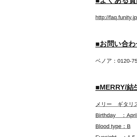
■よくある質
http://faq.funity.
■お問い合わ
ベノア：0120-759
■MERRY/
メリー ギタリ
Birthday ：April
Blood type：B