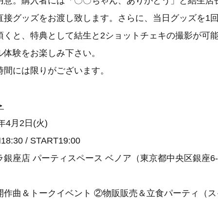
用意。購入者には「〇〇ちゃん、ありがとう」と結生店
直接グッズをお渡し致します。さらに、当日グッズを1
頂くと、特典として結生と2ショットチェキの撮影が可
ル体験をお楽しみ下さい。
時間には限りがございます。
＞
年4月2日(火)
 / START19:00
銀座店 パーティスペース ベノア（東京都中央区銀座6-13
作曲＆トークイベント ②物販販売＆立食パーティ（ス