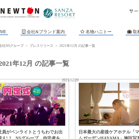
ME
会社&ブランド案内
名物ハニトー
取
会社NSグループ
>
プレスリリース
>
2021年12月 の記事一覧
2021年12月 の記事一覧
2021/12/20
社員がペンライトとうちわでお出
日本最大の産後ケアホテル「
迎え! ? NSグループ、内定者を
ムガーデンHAYAMA」施設写