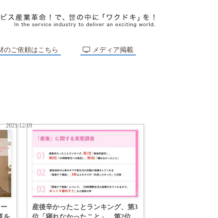
材のご依頼はこちら
メディア掲載
2021/12/19
マー
産後辛かったことランキング、第3
真を
位「寝れなかったこと」、第2位