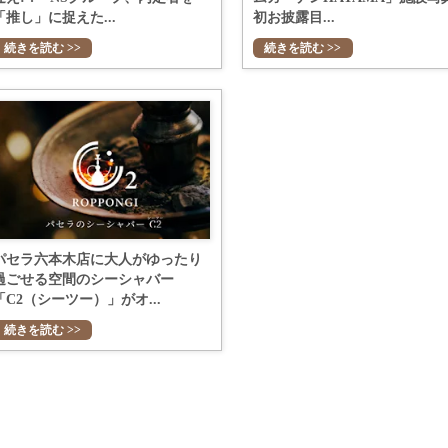
「推し」に捉えた...
初お披露目...
続きを読む >>
続きを読む >>
パセラ六本木店に大人がゆったり
過ごせる空間のシーシャバー
「C2（シーツー）」がオ...
続きを読む >>