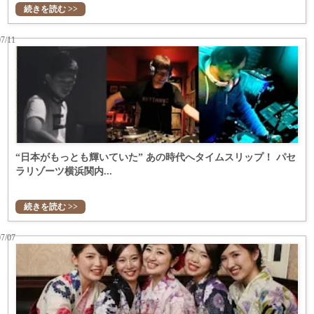
続きを読む >>
07/11
“日本がもっとも輝いていた” あの時代へタイムスリップ！ パセ
ラリゾーツ横浜関内...
続きを読む >>
07/07