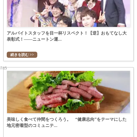
アルバイトスタッフを目一杯リスペクト！【逆】おもてなし大
表彰式！――ニュートン運...
続きを読む >>
07/15
美味しく食べて仲間をつくろう。 “健康志向”をテーマにした
地元密着型のコミュニテ...