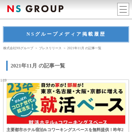
NSグループメディア掲載履歴
株式会社NSグループ
>
プレスリリース
>
2021年11月 の記事一覧
2021年11月 の記事一覧
11/19
主要都市ホテル宿泊&コワーキングスペースを無料提供！昨年2