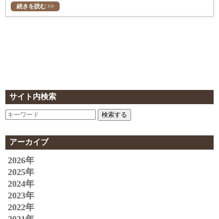
続きを読む >>
サイト内検索
検索する
アーカイブ
2026年
2025年
2024年
2023年
2022年