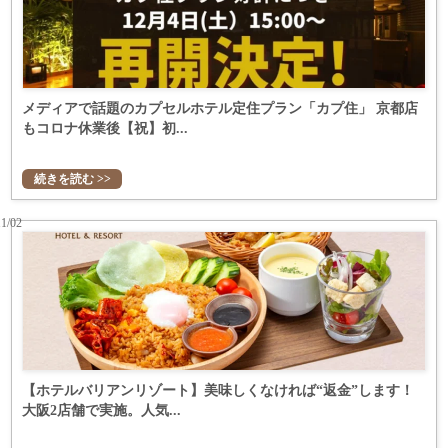
メディアで話題のカプセルホテル定住プラン「カプ住」 京都店
もコロナ休業後【祝】初...
続きを読む >>
11/02
【ホテルバリアンリゾート】美味しくなければ“返金”します！
大阪2店舗で実施。人気...