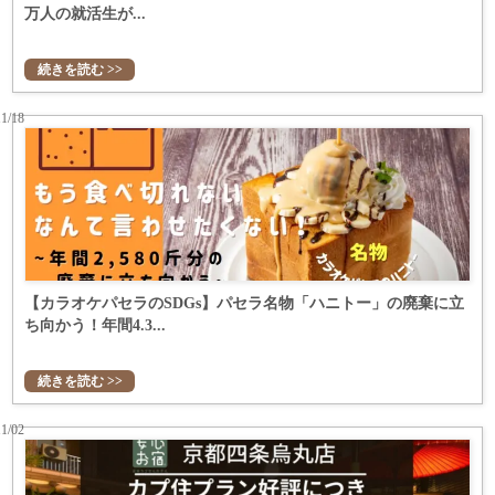
万人の就活生が...
続きを読む >>
11/18
【カラオケパセラのSDGs】パセラ名物「ハニトー」の廃棄に立
ち向かう！年間4.3...
続きを読む >>
11/02