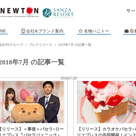
ME
会社&ブランド案内
名物ハニトー
取
会社NSグループ
>
プレスリリース
>
2018年7月 の記事一覧
2018年7月 の記事一覧
2018/07/26
【リリース】＜事後＞パセラ×ロー
【リリース】カラオケパセラ×
リエプレス『パセラジェニック』
リエプレスの共同開発！イン