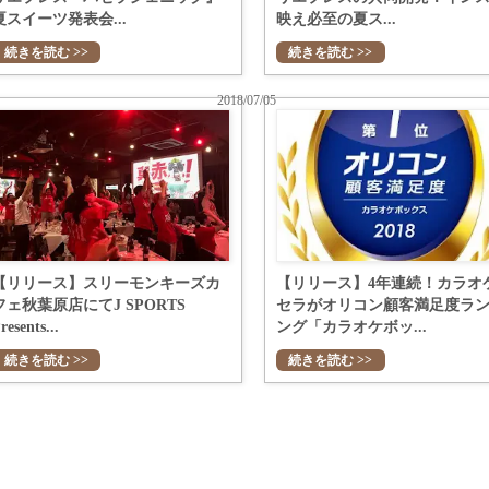
夏スイーツ発表会...
映え必至の夏ス...
続きを読む >>
続きを読む >>
2018/07/05
【リリース】スリーモンキーズカ
【リリース】4年連続！カラオ
フェ秋葉原店にてJ SPORTS
セラがオリコン顧客満足度ラ
resents...
ング「カラオケボッ...
続きを読む >>
続きを読む >>