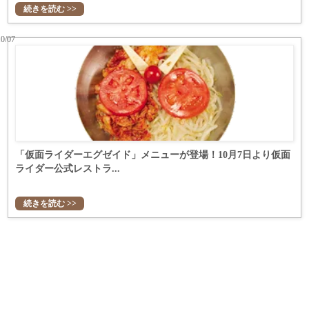
続きを読む >>
10/07
「仮面ライダーエグゼイド」メニューが登場！10月7日より仮面
ライダー公式レストラ...
続きを読む >>