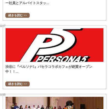
ー社員とアルバイトスタッ...
続きを読む >>
10/17
渋谷に『ペルソナ5』パセラコラボカフェが絶賛オープン
中！！...
続きを読む >>
10/16