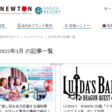
ME
会社&ブランド案内
名物ハニトー
取
会社NSグループ
>
プレスリリース
>
2025年3月 の記事一覧
2025年3月 の記事一覧
2025/03/17
「推し活を全力応援する福利厚
LUIDA’S BARHD-2D版『ド
生」がテレビ東京の番組で紹介！
ンクエストⅢ そして伝説