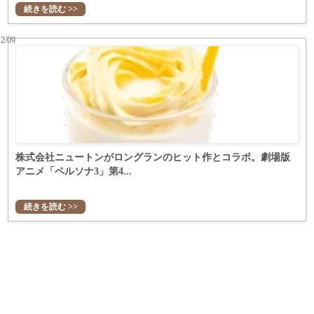
続きを読む >>
12/09
株式会社ニュートンがロングランのヒット作とコラボ。劇場版
アニメ「ペルソナ3」第4...
続きを読む >>