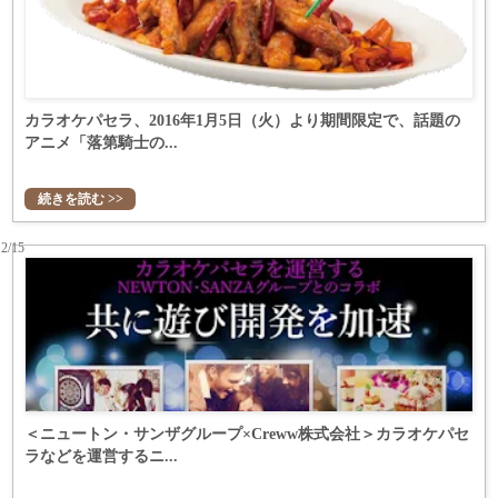
カラオケパセラ、2016年1月5日（火）より期間限定で、話題の
アニメ「落第騎士の...
続きを読む >>
12/15
＜ニュートン・サンザグループ×Creww株式会社＞カラオケパセ
ラなどを運営するニ...