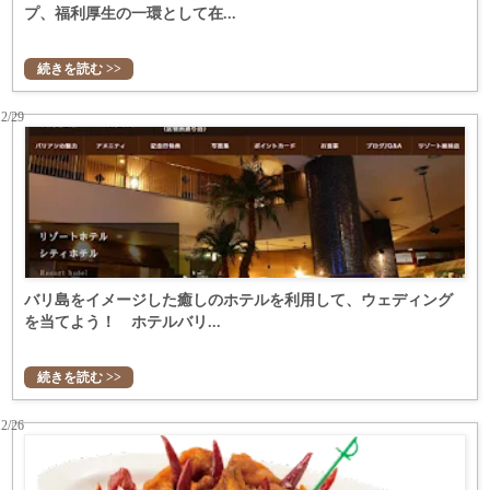
プ、福利厚生の一環として在...
続きを読む >>
12/29
バリ島をイメージした癒しのホテルを利用して、ウェディング
を当てよう！ ホテルバリ...
続きを読む >>
12/26