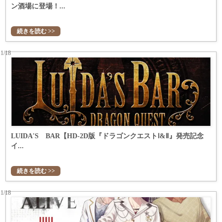
ン酒場に登場！...
続きを読む >>
11/18
LUIDA'S BAR【HD-2D版『ドラゴンクエストⅠ&Ⅱ』発売記念
イ...
続きを読む >>
11/18