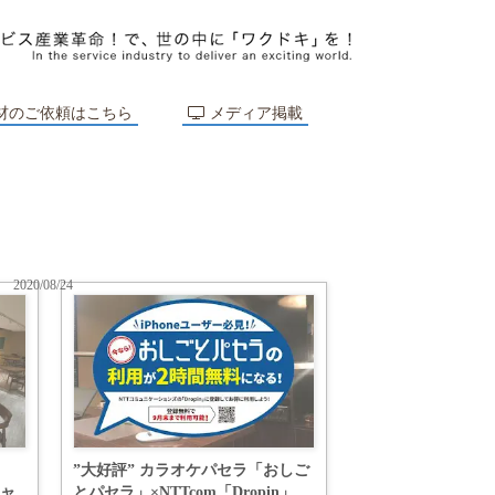
材のご依頼はこちら
メディア掲載
2020/08/24
」
”大好評” カラオケパセラ「おしご
キャ
とパセラ」×NTTcom「Dropin」