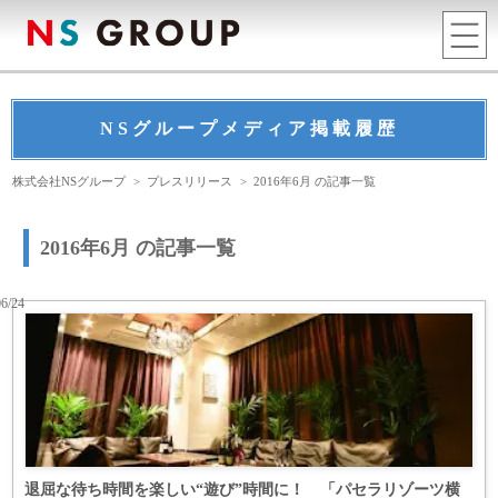
NSグループメディア掲載履歴
株式会社NSグループ
>
プレスリリース
>
2016年6月 の記事一覧
2016年6月 の記事一覧
06/24
退屈な待ち時間を楽しい“遊び”時間に！ 「パセラリゾーツ横