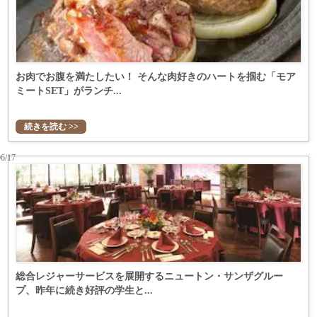
お肉でお腹を満たしたい！ そんな肉好きのハートを掴む「モア
ミートSET」がランチ...
続きを読む >>
06/17
総合レジャーサービスを展開するニュートン・サンザグルー
プ、昨年に続き好評の学生と...