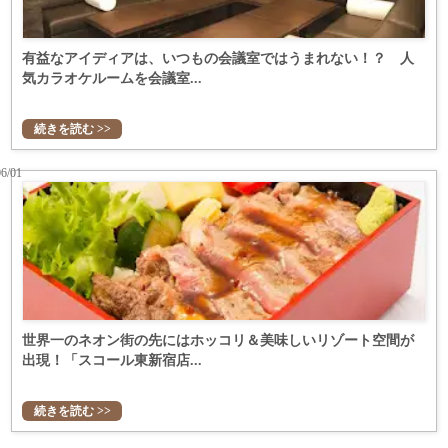
有益なアイディアは、いつもの会議室ではうまれない！？ 人
気カラオケルームを会議室...
続きを読む >>
06/01
世界一のネオン街の先にはホッコリ＆美味しいリゾート空間が
出現！「スコール東新宿店...
続きを読む >>