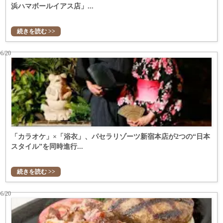
浜ハマボールイアス店」...
続きを読む >>
06/20
「カラオケ」×「浴衣」、パセラリゾーツ新宿本店が2つの“日本
スタイル”を同時進行...
続きを読む >>
06/20