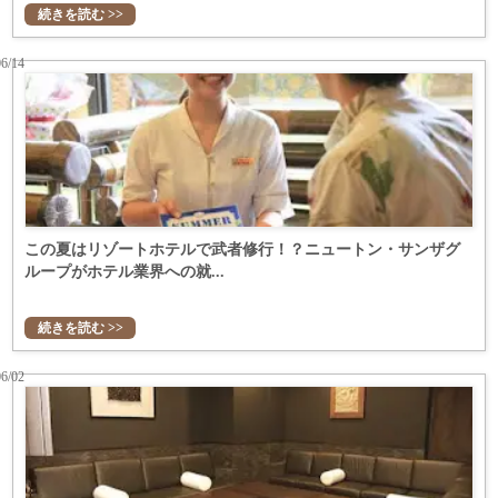
続きを読む >>
06/14
この夏はリゾートホテルで武者修行！？ニュートン・サンザグ
ループがホテル業界への就...
続きを読む >>
06/02