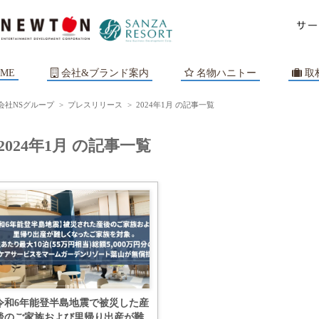
ME
会社&ブランド案内
名物ハニトー
取
会社NSグループ
>
プレスリリース
>
2024年1月 の記事一覧
2024年1月 の記事一覧
令和6年能登半島地震で被災した産
後のご家族および里帰り出産が難