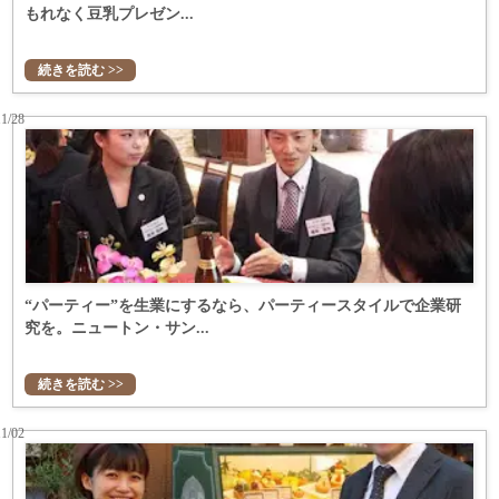
もれなく豆乳プレゼン...
続きを読む >>
11/28
“パーティー”を生業にするなら、パーティースタイルで企業研
究を。ニュートン・サン...
続きを読む >>
11/02