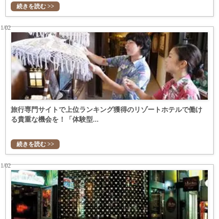
続きを読む >>
11/02
旅行専門サイトで上位ランキング獲得のリゾートホテルで働け
る貴重な機会を！「体験型...
続きを読む >>
11/02