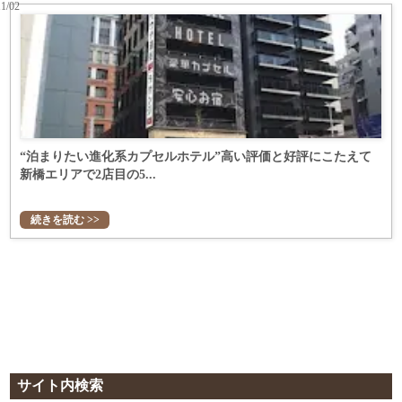
11/02
“泊まりたい進化系カプセルホテル”高い評価と好評にこたえて
新橋エリアで2店目の5...
続きを読む >>
サイト内検索