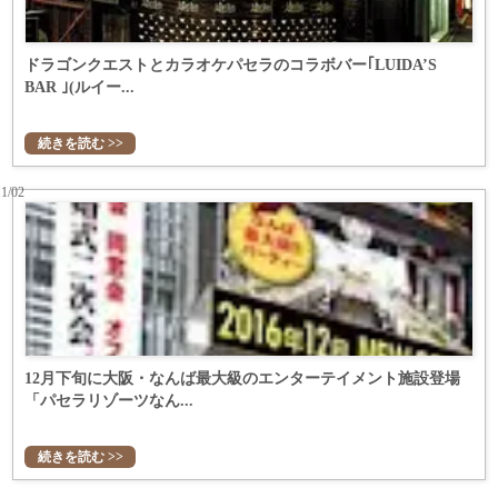
ドラゴンクエストとカラオケパセラのコラボバー｢LUIDA’S
BAR ｣(ルイー...
続きを読む >>
11/02
12月下旬に大阪・なんば最大級のエンターテイメント施設登場
「パセラリゾーツなん...
続きを読む >>