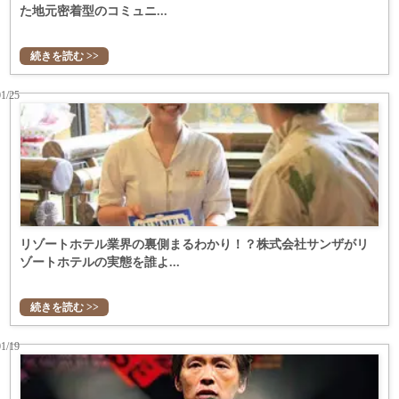
た地元密着型のコミュニ...
続きを読む >>
01/25
リゾートホテル業界の裏側まるわかり！？株式会社サンザがリ
ゾートホテルの実態を誰よ...
続きを読む >>
01/19