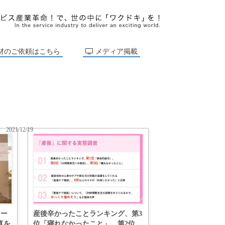
材のご依頼はこちら
メディア掲載
2021/12/19
マー
産後辛かったことランキング、第3
真を
位「寝れなかったこと」、第2位