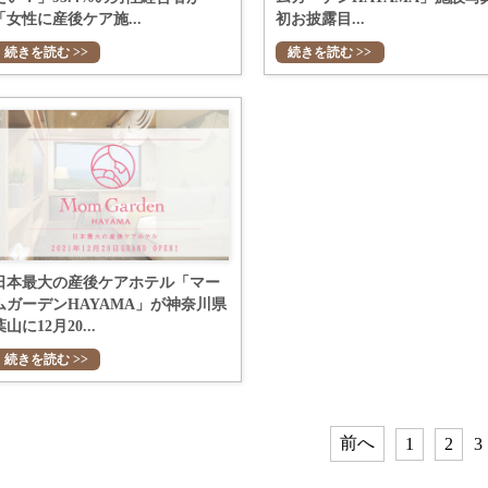
「女性に産後ケア施...
初お披露目...
続きを読む >>
続きを読む >>
日本最大の産後ケアホテル「マー
ムガーデンHAYAMA」が神奈川県
葉山に12月20...
続きを読む >>
前へ
1
2
3