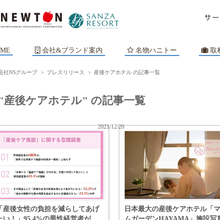
ME
会社&ブランド案内
名物ハニトー
取
会社NSグループ
>
プレスリリース
>
産後ケアホテル の記事一覧
"産後ケアホテル" の記事一覧
2021/12/20
「産後女性の負担を減らしてあげ
日本最大の産後ケアホテル「
たい！」95.4%の男性経営者が
ムガーデンHAYAMA」施設写