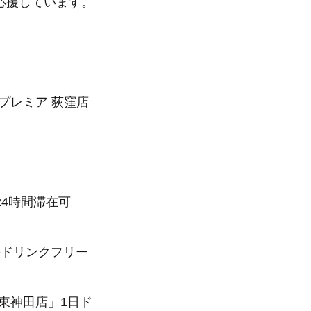
応援しています。
プレミア 荻窪店
）
4時間滞在可
リンクフリー
神田店」1日ド