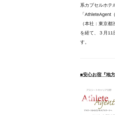
系カプセルホテ
「Athlete
（本社：東京都
を経て、３月1
す。
■安心お宿『地