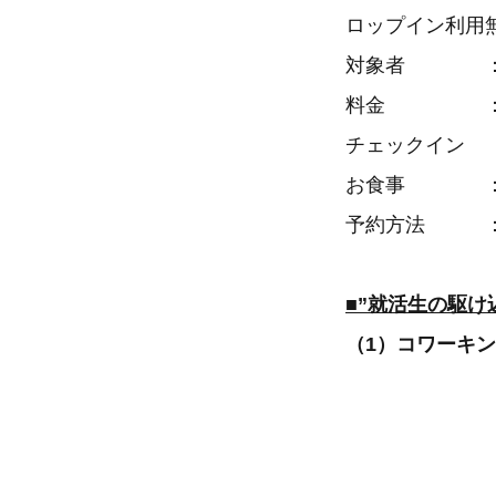
ロップイン利用
対象者 ：Athl
料金 ：無
チェックイン ：15
お食事 ：朝
予約方法 ：専
■”就活生の駆
（1）コワーキ