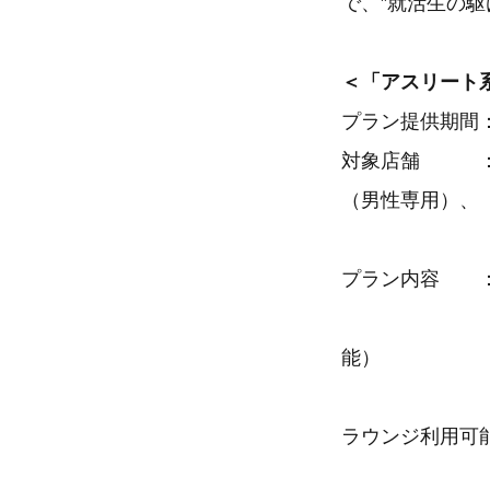
で、”就活生の
＜「アスリート
プラン提供期間：
対象店舗 ：安
（男性専用）、
安心お宿プ
プラン内容 ：
チェックイン1
能）
宿泊当日、翌
ラウンジ利用可
コワーキング