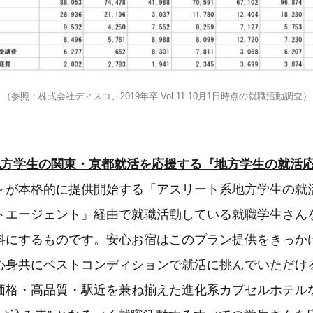
（参照：株式会社ディスコ、2019年卒 Vol.11 10月1日時点の就職活動調査）
地方学生の関東・京都就活を応援する『地方学生の就活
＞が本格的に提供開始する「アスリート系地方学生の就
トエージェント」経由で就職活動している就職学生さん
料にするものです。安心お宿はこのプラン提供をきっか
心身共にベストコンディションで就活に挑んでいただけ
価格・高品質・駅近を兼ね揃えた進化系カプセルホテル