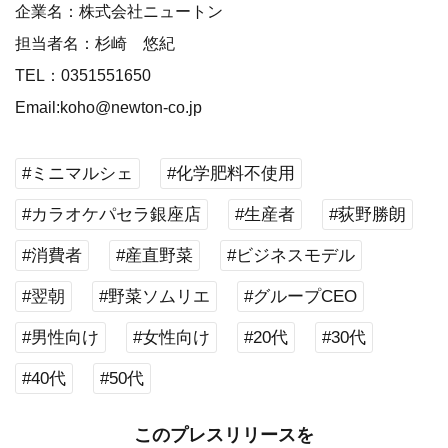
企業名：株式会社ニュートン
担当者名：杉崎 悠紀
TEL：0351551650
Email:koho@newton-co.jp
#ミニマルシェ
#化学肥料不使用
#カラオケパセラ銀座店
#生産者
#荻野勝朗
#消費者
#産直野菜
#ビジネスモデル
#翌朝
#野菜ソムリエ
#グループCEO
#男性向け
#女性向け
#20代
#30代
#40代
#50代
このプレスリリースを