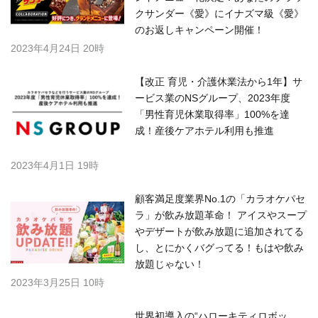
クサンダー《愛》にイナズマ級《愛》
のお返しキャンペーン開催！
2023年4月24日 20時
【改正 育児・介護休業法から1年】サ
ービス業のNSグループ、2023年度
「男性育児休業取得率」100%を達
成！産後ケアホテル利用も推進
2023年4月1日 19時
顧客満足度業界No.1の「カラオケパセ
ラ」が飲み放題革命！ アイスやスープ
やデザートが飲み放題に追加されてる
し、とにかくバグってる！もはや飲み
放題じゃない！
2023年3月25日 10時
世界初導入の“ハローキティロボッ