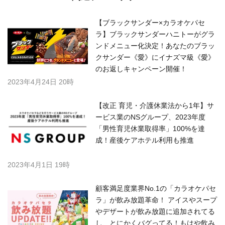
【ブラックサンダー×カラオケパセ
ラ】ブラックサンダーハニトーがグラ
ンドメニュー化決定！あなたのブラッ
クサンダー《愛》にイナズマ級《愛》
のお返しキャンペーン開催！
2023年4月24日 20時
【改正 育児・介護休業法から1年】サ
ービス業のNSグループ、2023年度
「男性育児休業取得率」100%を達
成！産後ケアホテル利用も推進
2023年4月1日 19時
顧客満足度業界No.1の「カラオケパセ
ラ」が飲み放題革命！ アイスやスープ
やデザートが飲み放題に追加されてる
し、とにかくバグってる！もはや飲み