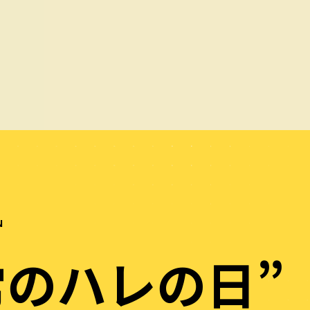
N
常のハレの日”