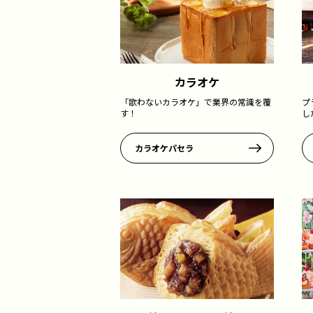
カラオケ
「歌わないカラオケ」で業界の常識を覆
プ
す！
し
カラオケパセラ