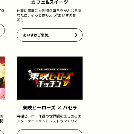
カフェ&スイーツ
物
仕事に家事に人間関係――毎日をがんばるあ
なたに、そっと寄り添う“あいすの贅
沢”。
あいすはご褒美。
東映ヒーローズ × パセラ
お
特撮ヒーロー作品の世界観を楽しめるエ
間
ンターテインメントレストランエリア