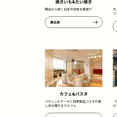
焼きいも&たい焼き
明治から続く日本の甘味を新宿で
大
フ
勝五郎
カフェ&パスタ
パティシエケーキと自家製生パスタが楽
「
しめる陽だまりカフェ
セ