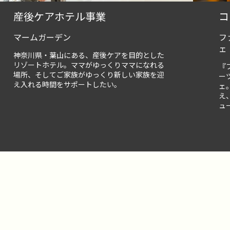
産後ケアホテル事業
コ
マームガーデン
フ
ェ
神奈川県・葉山にある、産後ケアを目的とした
リゾートホテル。ママがゆっくりママになれる
『
場所、そしてご家族がゆっくり新しい家族を迎
ー
え入れる時間をサポートしたい。
ェ
え
ュ