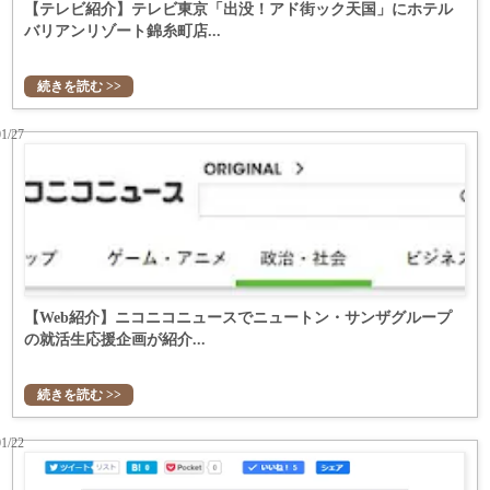
【テレビ紹介】テレビ東京「出没！アド街ック天国」にホテル
バリアンリゾート錦糸町店...
続きを読む >>
01/27
【Web紹介】ニコニコニュースでニュートン・サンザグループ
の就活生応援企画が紹介...
続きを読む >>
01/22