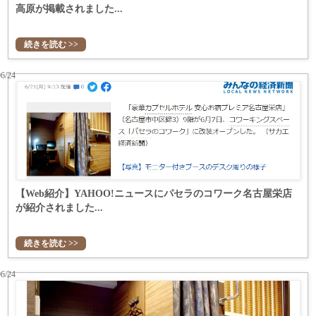
高原が掲載されました...
続きを読む >>
06/24
【Web紹介】YAHOO!ニュースにパセラのコワーク名古屋栄店
が紹介されました...
続きを読む >>
06/24