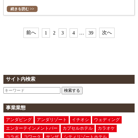
続きを読む >>
前へ
次へ
1
2
3
4
…
39
サイト内検索
検索する
事業業態
アンダピング
アンダリゾート
イチオシ
ウェディング
エンターテインメントバー
カプセルホテル
カラオケ
コラボ
コワーク
サンザ
シティリゾートホテル