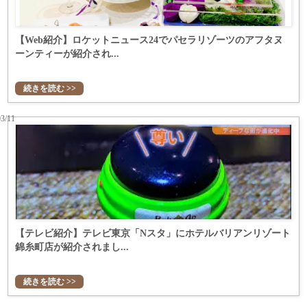
【Web紹介】ロケットニュース24でパセラリゾーツのアフタヌ
ーンティーが紹介され...
続きを読む >>
03/11
【テレビ紹介】テレビ東京「Nスタ」にホテルバリアンリゾート
錦糸町店が紹介されまし...
続きを読む >>