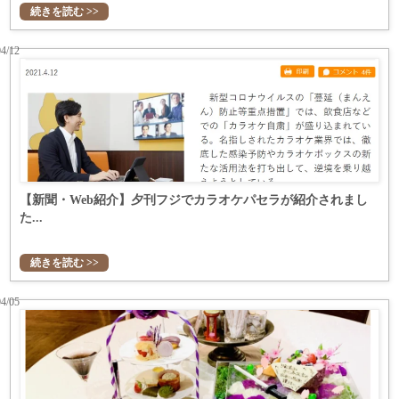
続きを読む >>
04/12
【新聞・Web紹介】夕刊フジでカラオケパセラが紹介されまし
た...
続きを読む >>
04/05