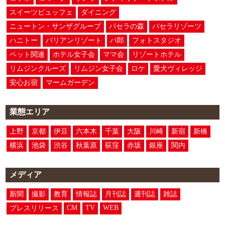
スイーツビュッフェ
ダイニング
ニュートン・サンザグループ
パセラの森
パセラリゾーツ
ハニトー
バリアンリゾート
パ郎
フォトスタジオ
ペット関連
ホテル女子会
ママ会
リゾートホテル
リムジンクルーズ
リムジン女子会
ロケ
愛犬ヴィレッジ
安心お宿
マームガーデン
業態エリア
上野
京都
伊豆
六本木
千葉
大阪
川崎
新宿
新橋
横浜
池袋
渋谷
秋葉原
荻窪
赤坂
銀座
関内
メディア
新聞
撮影
教育
情報誌
月刊誌
週刊誌
雑誌
CM
TV
WEB
プレスリリース