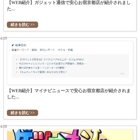
【WEB紹介】ガジェット通信で安心お宿京都店が紹介されまし
た...
続きを読む >>
04/19
【WEB紹介】マイナビニュースで安心お宿京都店が紹介されま
した...
続きを読む >>
04/18