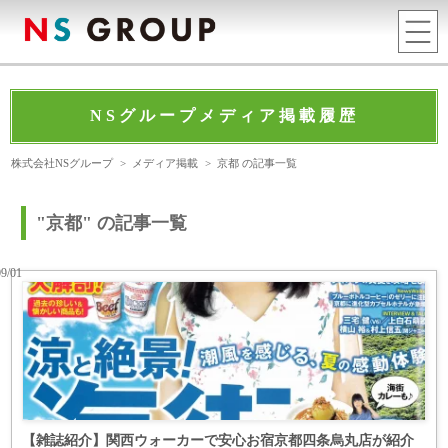
NSグループメディア掲載履歴
株式会社NSグループ
>
メディア掲載
>
京都 の記事一覧
"京都" の記事一覧
09/01
【雑誌紹介】関西ウォーカーで安心お宿京都四条烏丸店が紹介