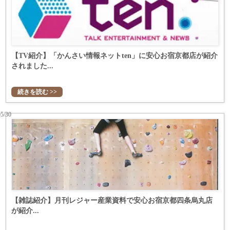
【TV紹介】「かんさい情報ネットten」に安心お宿京都店が紹介
されました...
続きを読む >>
05/30
【雑誌紹介】月刊レジャー産業資料で安心お宿京都四条烏丸店
が紹介...