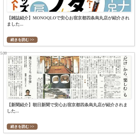
【雑誌紹介】​MONOQLOで安心お宿京都四条烏丸店が紹介され
ました...
続きを読む >>
05/30
【新聞紹介】​朝日新聞で安心お宿京都四条烏丸店が紹介されま
した...
続きを読む >>