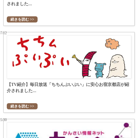
されました...
続きを読む >>
07/12
【TV紹介】毎日放送「ちちんぷいぷい」に安心お宿京都店が紹
介されました...
続きを読む >>
05/30