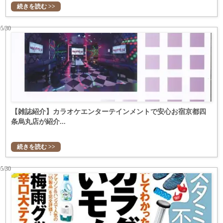
続きを読む >>
05/30
【雑誌紹介】カラオケエンターテインメントで安心お宿京都四
条烏丸店が紹介...
続きを読む >>
05/30