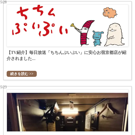
05/28
【TV紹介】毎日放送「ちちんぷいぷい」に安心お宿京都店が紹
介されました...
続きを読む >>
05/23