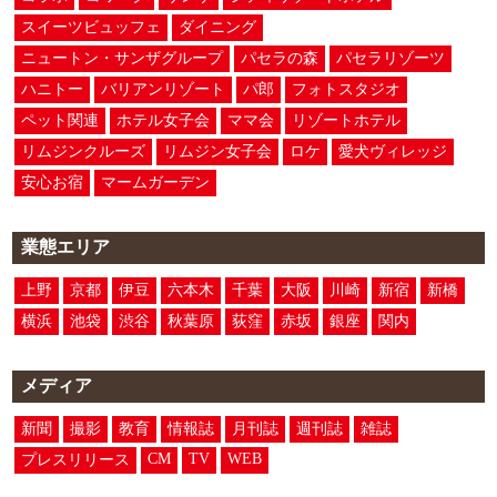
スイーツビュッフェ
ダイニング
ニュートン・サンザグループ
パセラの森
パセラリゾーツ
ハニトー
バリアンリゾート
パ郎
フォトスタジオ
ペット関連
ホテル女子会
ママ会
リゾートホテル
リムジンクルーズ
リムジン女子会
ロケ
愛犬ヴィレッジ
安心お宿
マームガーデン
業態エリア
上野
京都
伊豆
六本木
千葉
大阪
川崎
新宿
新橋
横浜
池袋
渋谷
秋葉原
荻窪
赤坂
銀座
関内
メディア
新聞
撮影
教育
情報誌
月刊誌
週刊誌
雑誌
CM
TV
WEB
プレスリリース