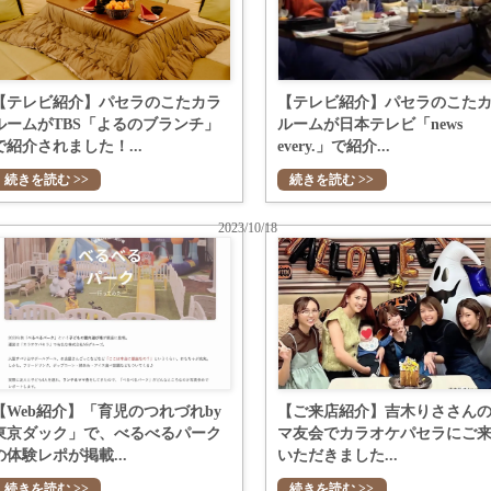
【テレビ紹介】パセラのこたカラ
【テレビ紹介】パセラのこた
ルームがTBS「よるのブランチ」
ルームが日本テレビ「news
で紹介されました！...
every.」で紹介...
続きを読む >>
続きを読む >>
2023/10/18
【Web紹介】「育児のつれづれby
【ご来店紹介】吉木りささん
東京ダック」で、べるべるパーク
マ友会でカラオケパセラにご
の体験レポが掲載...
いただきました...
続きを読む >>
続きを読む >>