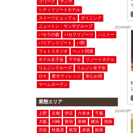
コワーク
サンザ
シティリゾートホテル
スイーツビュッフェ
ダイニング
ニュートン・サンザグループ
2024/04/01
パセラの森
パセラリゾーツ
ハニトー
バリアンリゾート
パ郎
フォトスタジオ
ペット関連
ホテル女子会
ママ会
リゾートホテル
リムジンクルーズ
リムジン女子会
ロケ
愛犬ヴィレッジ
安心お宿
マームガーデン
業態エリア
2024/02/07
上野
京都
伊豆
六本木
千葉
大阪
川崎
新宿
新橋
横浜
池袋
渋谷
秋葉原
荻窪
赤坂
銀座