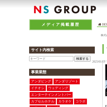
メディア掲載履歴
HO
株式
サイト内検索
検索する
2025/01/13
事業業態
アンダピング
アンダリゾート
イチオシ
ウェディング
エンターテインメントバー
カプセルホテル
カラオケ
コラボ