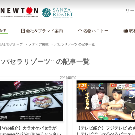
ME
会社&ブランド案内
名物ハニトー
取
会社NSグループ
>
メディア掲載
>
パセラリゾーツ の記事一覧
"パセラリゾーツ" の記事一覧
2024/06/29
【Web紹介】カラオケパセラが
【テレビ紹介】フジテレビ め
Euronews公式YouTubeチャンネル
しテレビで「べるべるパーク