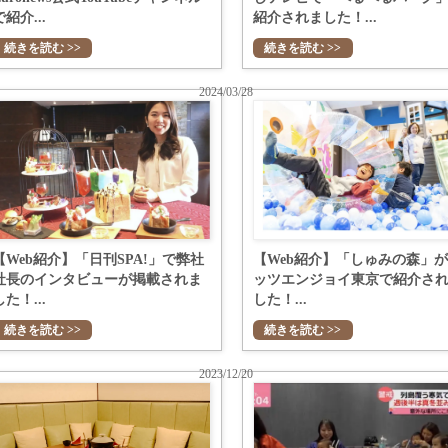
で紹介...
紹介されました！...
続きを読む >>
続きを読む >>
2024/03/28
【Web紹介】「日刊SPA!」で弊社
【Web紹介】「しゅみの森」
社長のインタビューが掲載されま
ッツエンジョイ東京で紹介さ
した！...
した！...
続きを読む >>
続きを読む >>
2023/12/20