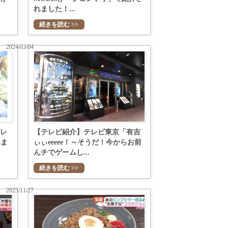
れました！...
続きを読む >>
2024/03/04
がレ
【テレビ紹介】テレビ東京「有吉
れま
ぃぃeeeee！～そうだ！今からお前
んチでゲームし...
続きを読む >>
2023/11/27