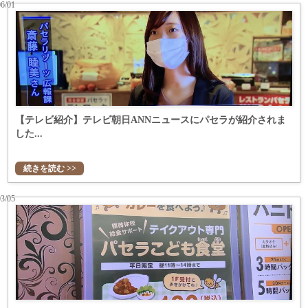
06/01
【テレビ紹介】テレビ朝日ANNニュースにパセラが紹介されま
した...
続きを読む >>
03/05