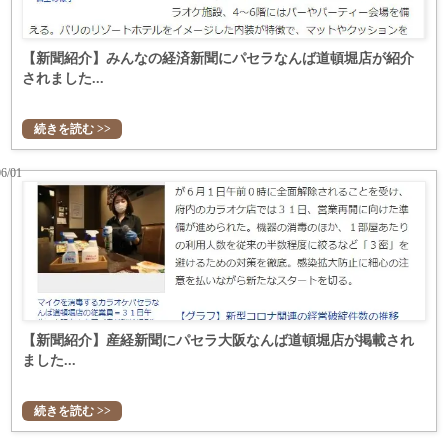
【新聞紹介】みんなの経済新聞にパセラなんば道頓堀店が紹介
されました...
続きを読む >>
06/01
【新聞紹介】産経新聞にパセラ大阪なんば道頓堀店が掲載され
ました...
続きを読む >>