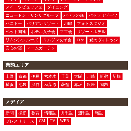
スイーツビュッフェ
ダイニング
ニュートン・サンザグループ
パセラの森
パセラリゾーツ
ハニトー
バリアンリゾート
パ郎
フォトスタジオ
ペット関連
ホテル女子会
ママ会
リゾートホテル
リムジンクルーズ
リムジン女子会
ロケ
愛犬ヴィレッジ
安心お宿
マームガーデン
業態エリア
上野
京都
伊豆
六本木
千葉
大阪
川崎
新宿
新橋
横浜
池袋
渋谷
秋葉原
荻窪
赤坂
銀座
関内
メディア
新聞
撮影
教育
情報誌
月刊誌
週刊誌
雑誌
CM
TV
WEB
プレスリリース