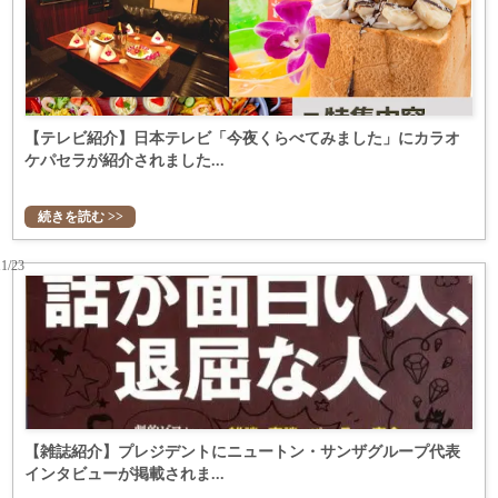
【テレビ紹介】日本テレビ「今夜くらべてみました」にカラオ
ケパセラが紹介されました...
続きを読む >>
11/23
【雑誌紹介】プレジデントにニュートン・サンザグループ代表
インタビューが掲載されま...