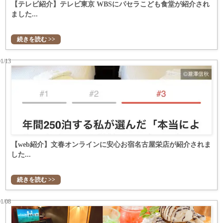
【テレビ紹介】テレビ東京 WBSにパセラこども食堂が紹介され
ました...
続きを読む >>
01/13
【web紹介】文春オンラインに安心お宿名古屋栄店が紹介されま
した...
続きを読む >>
01/08