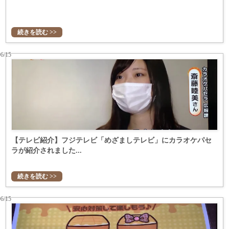
続きを読む >>
06/15
【テレビ紹介】フジテレビ「めざましテレビ」にカラオケパセ
ラが紹介されました...
続きを読む >>
06/15