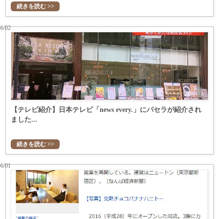
続きを読む >>
06/02
【テレビ紹介】日本テレビ「news every.」にパセラが紹介され
ました...
続きを読む >>
06/01